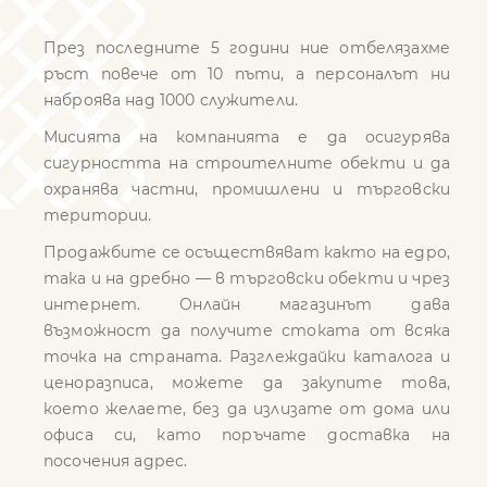
През последните 5 години ние отбелязахме
ръст повече от 10 пъти, а персоналът ни
наброява над 1000 служители.
Мисията на компанията е да осигурява
сигурността на строителните обекти и да
охранява частни, промишлени и търговски
територии.
Продажбите се осъществяват както на едро,
така и на дребно — в търговски обекти и чрез
интернет. Онлайн магазинът дава
възможност да получите стоката от всяка
точка на страната. Разглеждайки каталога и
ценоразписа, можете да закупите това,
което желаете, без да излизате от дома или
офиса си, като поръчате доставка на
посочения адрес.