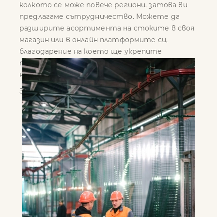
колкото се може повече региони, затова ви
предлагаме сътрудничество. Можете да
разширите асортимента на стоките в своя
магазин или в онлайн платформите си,
благодарение на което ще укрепите
позициите си на пазара и ще задоволите
нуждите на по-голям брой потребители.
Затова ви предлагаме да печелим заедно!