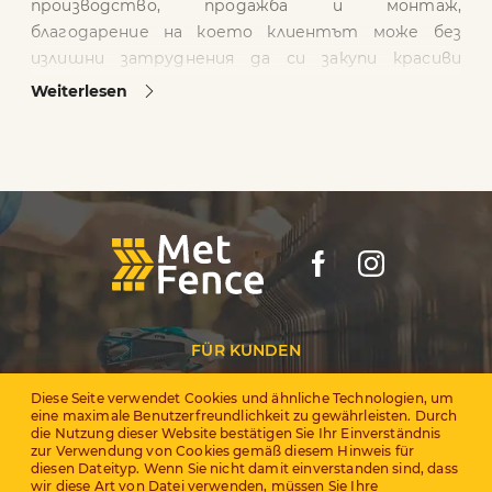
производство, продажба и монтаж,
благодарение на което клиентът може без
излишни затруднения да си закупи красиви
огради както за магазини, така и за частни
Weiterlesen
домове, вили и промишлени терени.
Сътрудничеството ни директно с
производителя позволява на клиентите да
поръчват продукти на изгодни цени – оферти
без посредници!
Ние се грижим за доставката – клиентът не
трябва да пътува до склада, стоката се
доставя на посочения адрес.
FÜR KUNDEN
ПРЕДИМСТВА НА ФИРМАТА:
Diese Seite verwendet Cookies und ähnliche Technologien, um
За дилърите
eine maximale Benutzerfreundlichkeit zu gewährleisten. Durch
- качеството е потвърдено от европейския
die Nutzung dieser Website bestätigen Sie Ihr Einverständnis
Сертификати
сертификат СЕ;
zur Verwendung von Cookies gemäß diesem Hinweis für
diesen Dateityp. Wenn Sie nicht damit einverstanden sind, dass
- ниска цена на продукта в сравнение с
wir diese Art von Datei verwenden, müssen Sie Ihre