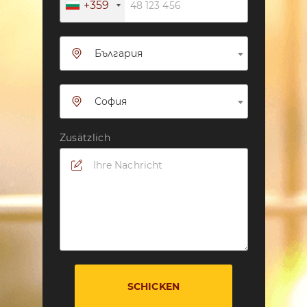
+359
България
София
Zusätzlich
SCHICKEN