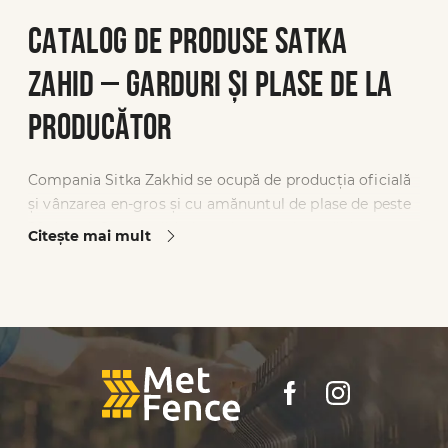
CATALOG DE PRODUSE SATKA
ZAHID – GARDURI ȘI PLASE DE LA
PRODUCĂTOR
Compania Sitka Zakhid se ocupă de producția oficială
și vânzarea en-gros și cu amănuntul de plase de peste
20 de ani. Suntem lideri pe piața ucraineană de
Citeşte mai mult
produse hardware, avem o bază de producție
puternică cu control al calității pe mai multe niveluri.
Fabrica este situată în Cernăuți, iar reprezentanțele
sunt răspândite în diferite colțuri ale Ucrainei. De-a
lungul anilor, au fost create 11 filiale, astfel încât puteți
cumpăra plase și garduri în magazinele oficiale sau pe
site. Depozitele noastre au întotdeauna mărfuri în
stoc, astfel încât să puteți primi comanda rapid și fără
întârziere.