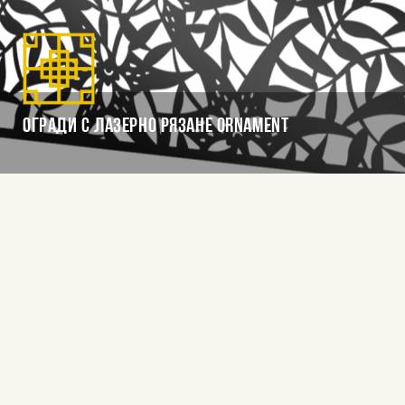
Огради с лазерно рязане Ornament