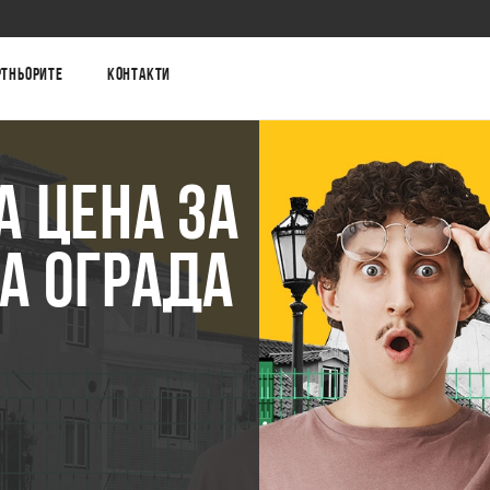
ртньорите
Контакти
А ЦЕНА ЗА
А ОГРАДА