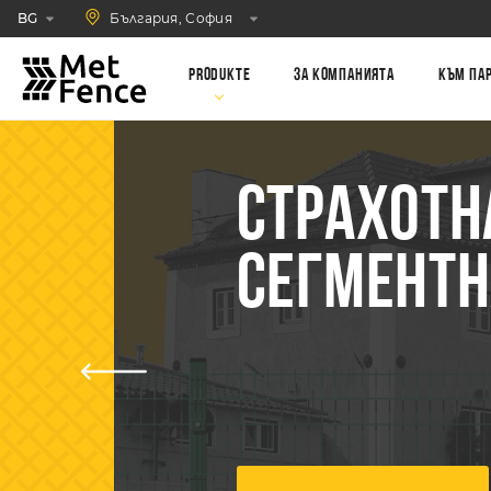
България, София
BG
Produkte
За компанията
Към па
СТРАХОТН
СЕГМЕНТН