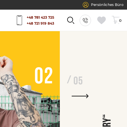
Persönliches Büro
+48 781 423 725
0
+48 721 919 843
02
05