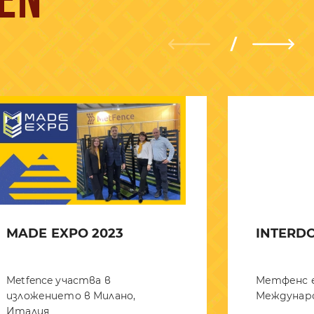
EN
MADE EXPO 2023
INTERD
Metfence участва в
Метфенс е
изложението в Милано,
Междунаро
Италия