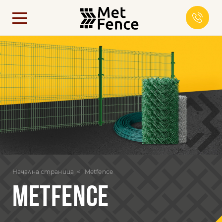
Начална страница
Metfence
METFENCE