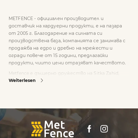
METFENCE - официален производител и
доставчик на хардуерни продукти, е на пазара
от 2005 г. Благодарение на силната си
производствена база, компанията се занимава с
продажба на едро и дребно на мрежести и
огради повече от 15 години, предлагайки
продукти, чиито цени отразяват качеството.
Metfence е дъщерно дружество на Sitka Zahid,
Weiterlesen
която успешно оперира на полския пазар и изнася
в цяла Западна Европа.
През последните пет години ние нараснахме
повече от десетократно, като наемаме над
1000 служители. Нашата мрежа от 11 клона в
украински градове, четири в Полша и един в
Полша ни позволи да разширим
производствената си база и да гарантираме