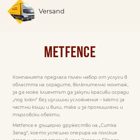
Versand
Metfence
Компанията предлага пълен набор от услуги в
областта на оградите, включително монтаж,
за да може клиентът да закупи красиви огради
„под ключ“ без излишни усложнения – както за
частни къщи и вили, така и за промишлени и
търговски обекти.
Metfence е дъщерно дружество на „Ситка
Запад“, което успешно оперира на полския