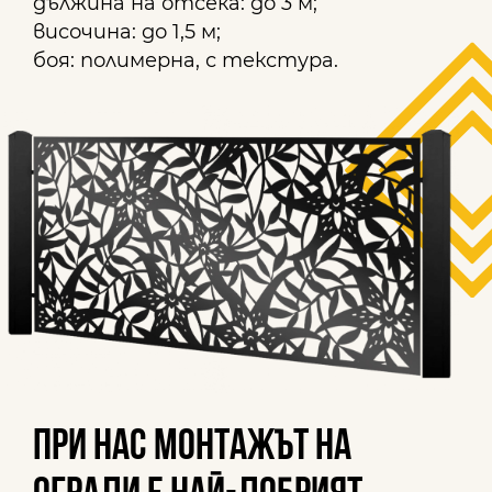
дължина на отсека: до 3 м;
височина: до 1,5 м;
боя: полимерна, с текстура.
При нас монтажът на