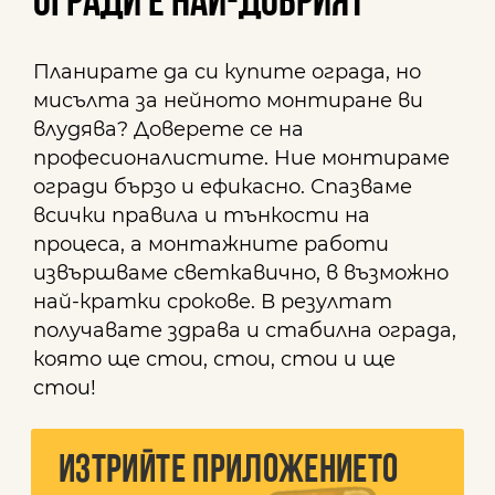
огради е най-добрият
Планирате да си купите ограда, но
мисълта за нейното монтиране ви
влудява? Доверете се на
професионалистите. Ние монтираме
огради бързо и ефикасно. Спазваме
всички правила и тънкости на
процеса, а монтажните работи
извършваме светкавично, в възможно
най-кратки срокове. В резултат
получавате здрава и стабилна ограда,
която ще стои, стои, стои и ще
стои!
ИЗТРИЙТЕ ПРИЛОЖЕНИЕТО