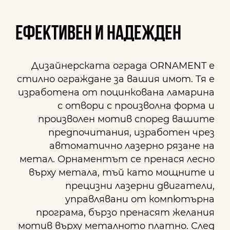
Ефективен и надежден
Дизайнерската ограда ORNAMENT е
стилно ограждане за вашия имот. Тя е
изработена от поцинкована ламарина
с отвори с произволна форма и
произволен мотив според вашите
предпочитания, изработен чрез
автоматично лазерно рязане на
метал. Орнаментът се пренася лесно
върху метала, тъй като мощните и
прецизни лазерни двигатели,
управлявани от компютърна
програма, бързо пренасят желания
мотив върху металното платно. След