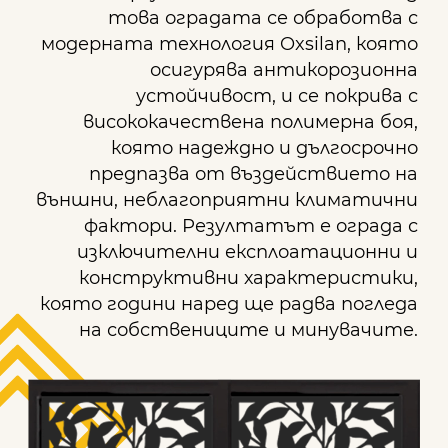
това оградата се обработва с
модерната технология Oxsilan, която
осигурява антикорозионна
устойчивост, и се покрива с
висококачествена полимерна боя,
която надеждно и дългосрочно
предпазва от въздействието на
външни, неблагоприятни климатични
фактори. Резултатът е ограда с
изключителни експлоатационни и
конструктивни характеристики,
която години наред ще радва погледа
на собствениците и минувачите.