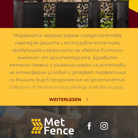
Модерната лазерно рязана ограда съчетава
надеждна защита и ексклузивна естетика,
превръщайки границите на обекта в стилен
елемент от архитектурата. Здравите
метални панели с уникални шарки са устойчиви
на атмосферни условия и запазват перфектния
си външен вид в продължение на десетилетия.
Заводът в Metfence произвежда такива огради,
спазвайки технологиите и използвайки модерно
WEITERLESEN
оборудване, гарантирайки високо качество и
безупречна точност на всеки детайл.
КАКВО Е ЛАЗЕРНО РЯЗАНА ОГРАДА
Плазмено рязаната ограда е изработена от
високоякостен поцинкован метал, който е