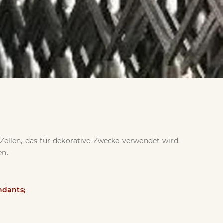
 Zellen, das für dekorative Zwecke verwendet wird.
en.
ndants;