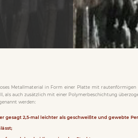
loses Metallmaterial in Form einer Platte mit rautenförmigen
ll, als auch zusätzlich mit einer Polymerbeschichtung überzog
 genannt werden:
er gesagt 2,5-mal leichter als geschweißte und gewebte Pe
lässt;