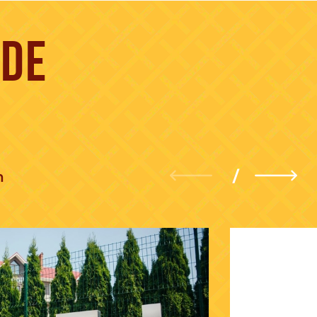
NDE
n