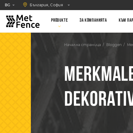
България, София
BG
Produkte
За компанията
Към па
Начална страница
Bloggen
Me
MERKMALE
DEKORATI