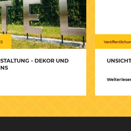
23
Veröffentlichu
STALTUNG - DEKOR UND
UNSICHT
UNS
Weiterlese