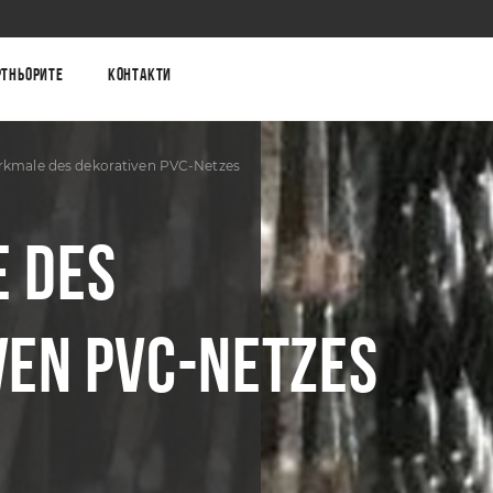
ртньорите
Контакти
rkmale des dekorativen PVC-Netzes
 DES
VEN PVC-NETZES