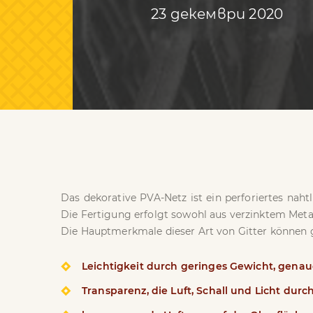
23 декември 2020
Das dekorative PVA-Netz ist ein perforiertes naht
Die Fertigung erfolgt sowohl aus verzinktem Meta
Die Hauptmerkmale dieser Art von Gitter können
Leichtigkeit durch geringes Gewicht, genau
Transparenz, die Luft, Schall und Licht durch