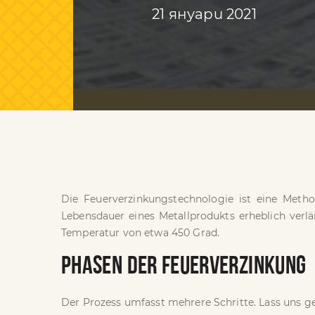
21 януари 2021
Die Feuerverzinkungstechnologie ist eine Meth
Lebensdauer eines Metallprodukts erheblich verl
Temperatur von etwa 450 Grad.
PHASEN DER FEUERVERZINKUNG
Der Prozess umfasst mehrere Schritte. Lass uns g