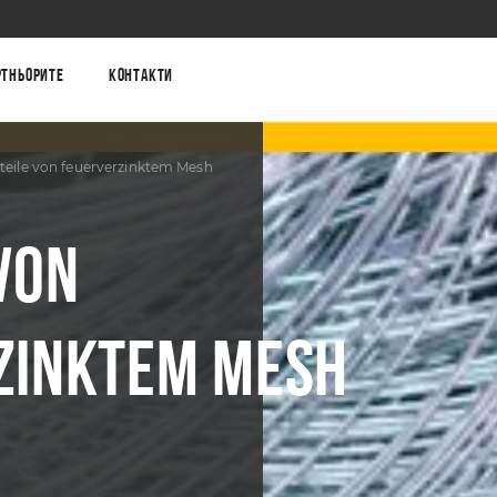
ртньорите
Контакти
teile von feuerverzinktem Mesh
VON
ZINKTEM MESH