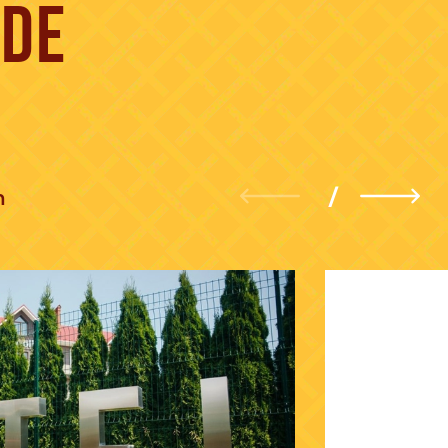
NDE
n