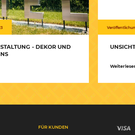
23
Veröffentlichu
STALTUNG - DEKOR UND
UNSICHT
UNS
Weiterlese
FÜR KUNDEN