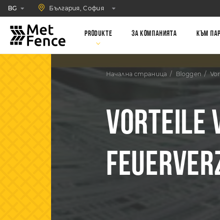
България, София
BG
Produkte
За компанията
Към па
Начална страница
Bloggen
Vor
VORTEILE 
FEUERVER