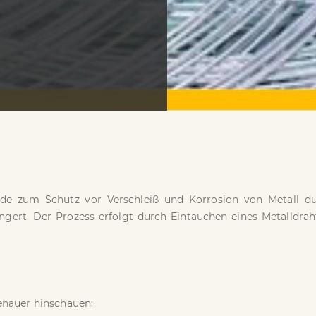
ode zum Schutz vor Verschleiß und Korrosion von Metall dur
ängert. Der Prozess erfolgt durch Eintauchen eines Metalldra
enauer hinschauen: