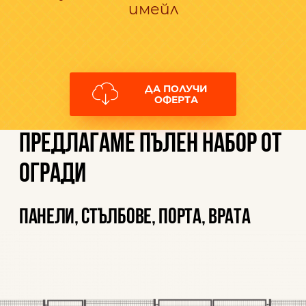
имейл
ДА ПОЛУЧИ
ОФЕРТА
Предлагаме пълен набор от
огради
панели, стълбове, порта, врата