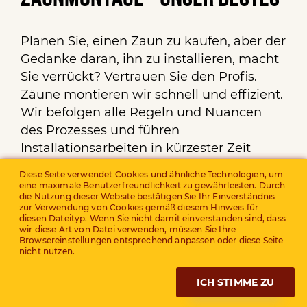
Planen Sie, einen Zaun zu kaufen, aber der
Gedanke daran, ihn zu installieren, macht
Sie verrückt? Vertrauen Sie den Profis.
Zäune montieren wir schnell und effizient.
Wir befolgen alle Regeln und Nuancen
des Prozesses und führen
Installationsarbeiten in kürzester Zeit
blitzschnell durch. Als Ergebnis erhalten
Diese Seite verwendet Cookies und ähnliche Technologien, um
Sie einen starken und widerstandsfähigen
eine maximale Benutzerfreundlichkeit zu gewährleisten. Durch
die Nutzung dieser Website bestätigen Sie Ihr Einverständnis
Zaun, der steht, steht, steht und steht!
zur Verwendung von Cookies gemäß diesem Hinweis für
diesen Dateityp. Wenn Sie nicht damit einverstanden sind, dass
wir diese Art von Datei verwenden, müssen Sie Ihre
Browsereinstellungen entsprechend anpassen oder diese Seite
WIR BIETEN EINEN SERVICE
nicht nutzen.
INSTALLATION
ICH STIMME ZU
0