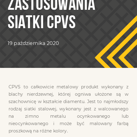
ZASTOSOWANIA
SIATKI CPVS
19 października 2020
CPVS to całkowicie metalowy produkt wykonany z
blachy nierdzewnej, której ogniwa ułożone są w
szachownicę w kształcie diamentu. Jest to najmłodszy
rodzaj siatki stalowej, wykonany jest z walcowanego
na zimno metalu ocynkowanego lub
nieocynkowanego i może być malowany farbą
proszkową na różne kolory.