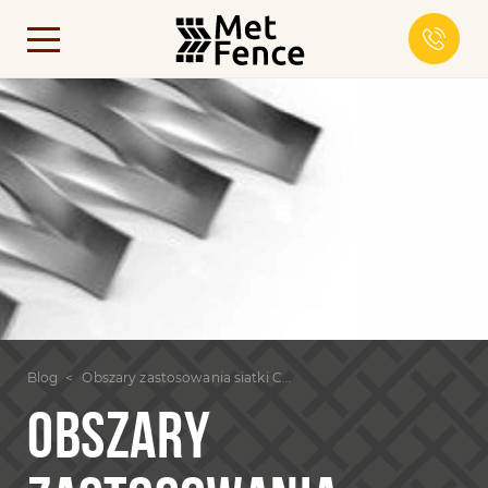
Blog
Obszary zastosowania siatki CPVS
OBSZARY