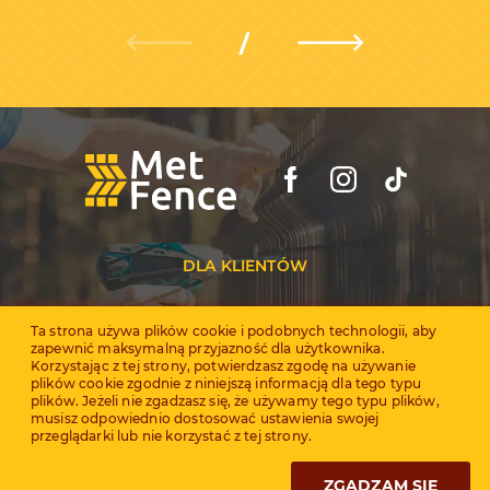
DLA KLIENTÓW
Dealerzy
Ta strona używa plików cookie i podobnych technologii, aby
zapewnić maksymalną przyjazność dla użytkownika.
Certyfikaty
Korzystając z tej strony, potwierdzasz zgodę na używanie
plików cookie zgodnie z niniejszą informacją dla tego typu
plików. Jeżeli nie zgadzasz się, że używamy tego typu plików,
musisz odpowiednio dostosować ustawienia swojej
przeglądarki lub nie korzystać z tej strony.
© 2008 - 2026, Metfence LLC
ZGADZAM SIĘ