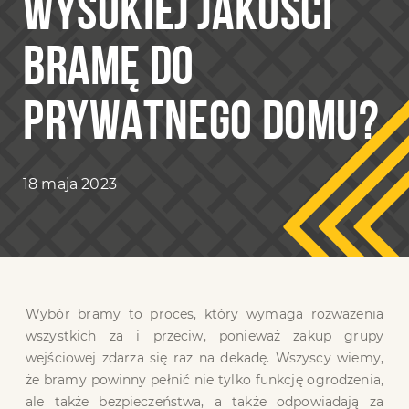
WYSOKIEJ JAKOŚCI
BRAMĘ DO
PRYWATNEGO DOMU?
18 maja 2023
Wybór bramy to proces, który wymaga rozważenia
wszystkich za i przeciw, ponieważ zakup grupy
wejściowej zdarza się raz na dekadę. Wszyscy wiemy,
że bramy powinny pełnić nie tylko funkcję ogrodzenia,
ale także bezpieczeństwa, a także odpowiadają za