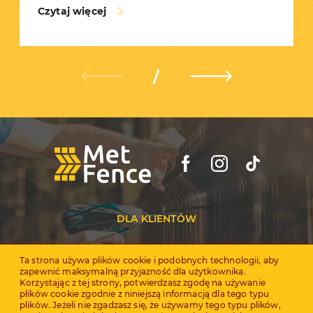
Czytaj więcej
DLA KLIENTÓW
Dealerzy
Ta strona używa plików cookie i podobnych technologii, aby
zapewnić maksymalną przyjazność dla użytkownika.
Certyfikaty
Korzystając z tej strony, potwierdzasz zgodę na używanie
plików cookie zgodnie z niniejszą informacją dla tego typu
plików. Jeżeli nie zgadzasz się, że używamy tego typu plików,