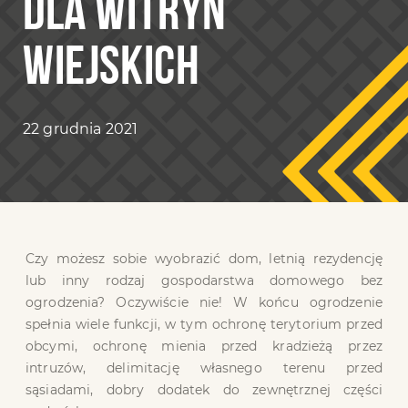
DLA WITRYN
WIEJSKICH
22 grudnia 2021
Czy możesz sobie wyobrazić dom, letnią rezydencję
lub inny rodzaj gospodarstwa domowego bez
ogrodzenia? Oczywiście nie! W końcu ogrodzenie
spełnia wiele funkcji, w tym ochronę terytorium przed
obcymi, ochronę mienia przed kradzieżą przez
intruzów, delimitację własnego terenu przed
sąsiadami, dobry dodatek do zewnętrznej części