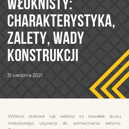
WŁÓKNISTY:
CHARAKTERYSTYKA,
ZALETY, WADY
KONSTRUKCJI
31 sierpnia 2021
Włókno stalowe lub włókno to kawałek drutu
metalowego używany do wzmacniania betonu.