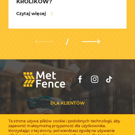
KRÓLIKÓW?
Czytaj więcej
DLA KLIENTÓW
Dealerzy
Ta strona używa plików cookie i podobnych technologii, aby
zapewnić maksymalną przyjazność dla użytkownika.
Certyfikaty
Korzystając z tej strony, potwierdzasz zgodę na używanie