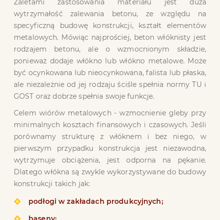
Zaletami zastosowania materiału jest duża
wytrzymałość zalewania betonu, ze względu na
specyficzną budowę konstrukcji, kształt elementów
metalowych. Mówiąc najprościej, beton włóknisty jest
rodzajem betonu, ale o wzmocnionym składzie,
ponieważ dodaje włókno lub włókno metalowe. Może
być ocynkowana lub nieocynkowana, falista lub płaska,
ale niezależnie od jej rodzaju ściśle spełnia normy TU i
GOST oraz dobrze spełnia swoje funkcje.
Celem wiórów metalowych - wzmocnienie gleby przy
minimalnych kosztach finansowych i czasowych. Jeśli
porównamy strukturę z włóknem i bez niego, w
pierwszym przypadku konstrukcja jest niezawodna,
wytrzymuje obciążenia, jest odporna na pękanie.
Dlatego włókna są zwykle wykorzystywane do budowy
konstrukcji takich jak:
podłogi w zakładach produkcyjnych;
baseny;