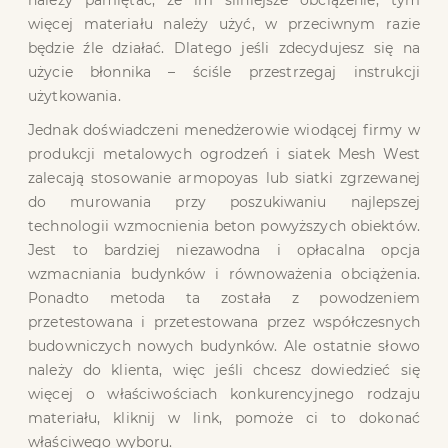
należy pamiętać, że im silniejsze obciążenie, tym
więcej materiału należy użyć, w przeciwnym razie
będzie źle działać. Dlatego jeśli zdecydujesz się na
użycie błonnika – ściśle przestrzegaj instrukcji
użytkowania.
Jednak doświadczeni menedżerowie wiodącej firmy w
produkcji metalowych ogrodzeń i siatek Mesh West
zalecają stosowanie armopoyas lub siatki zgrzewanej
do murowania przy poszukiwaniu najlepszej
technologii wzmocnienia beton powyższych obiektów.
Jest to bardziej niezawodna i opłacalna opcja
wzmacniania budynków i równoważenia obciążenia.
Ponadto metoda ta została z powodzeniem
przetestowana i przetestowana przez współczesnych
budowniczych nowych budynków. Ale ostatnie słowo
należy do klienta, więc jeśli chcesz dowiedzieć się
więcej o właściwościach konkurencyjnego rodzaju
materiału, kliknij w link, pomoże ci to dokonać
właściwego wyboru.