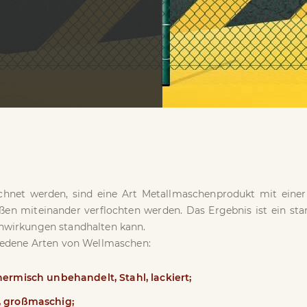
chnet werden, sind eine Art Metallmaschenprodukt mit einer
ßen miteinander verflochten werden. Das Ergebnis ist ein sta
nwirkungen standhalten kann.
hiedene Arten von Wellmaschen:
hermisch unbehandelt, Stahl, lackiert;
, großmaschig;