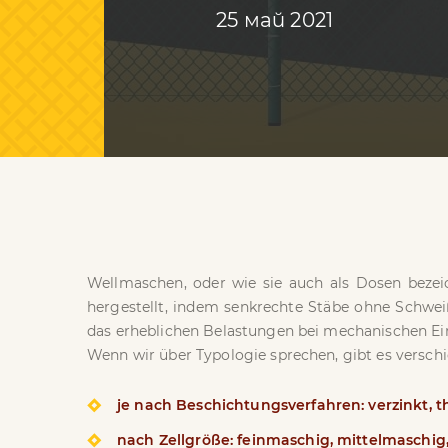
25 май 2021
Wellmaschen, oder wie sie auch als Dosen bezei
hergestellt, indem senkrechte Stäbe ohne Schwei
das erheblichen Belastungen bei mechanischen Ei
Wenn wir über Typologie sprechen, gibt es versc
je nach Beschichtungsverfahren: verzinkt, t
nach Zellgröße: feinmaschig, mittelmaschig