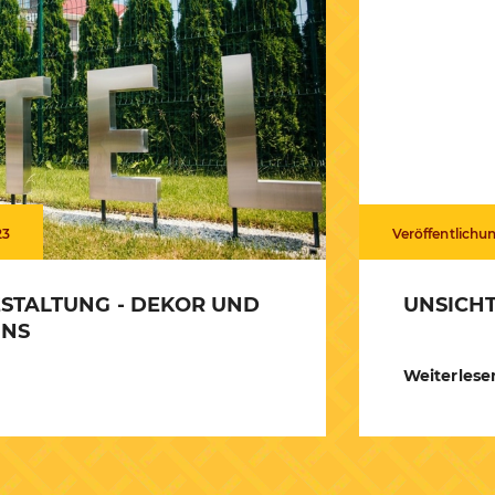
23
Veröffentlichu
STALTUNG - DEKOR UND
UNSICHT
UNS
Weiterlese