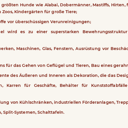
 größten Hunde wie Alabai, Dobermänner, Mastiffs, Hirten, 
 Zoos, Kindergärten für große Tiere;
toffe vor überschüssigen Verunreinigungen;
 wird es zu einer superstarken Bewehrungsstruktur 
ken, Maschinen, Glas, Fenstern, Ausrüstung vor Beschädi
ums für das Gehen von Geflügel und Tieren, Bau eines ger
te des Äußeren und Inneren als Dekoration, die das Design
arren für Geschäfte, Behälter für Kunststoffabfälle
llung von Kühlschränken, industriellen Förderanlagen, Tre
 Split-Systemen, Schalttafeln.