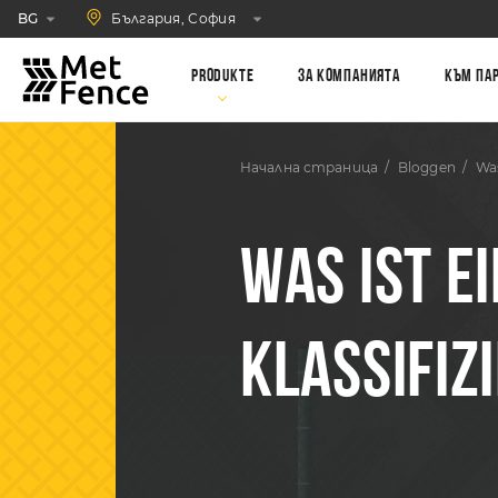
България, София
BG
Produkte
За компанията
Към па
Начална страница
Bloggen
Was
WAS IST E
KLASSIFIZ