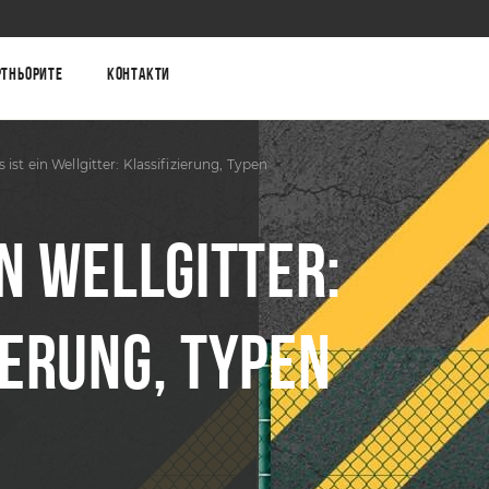
ртньорите
Контакти
 ist ein Wellgitter: Klassifizierung, Typen
IN WELLGITTER:
IERUNG, TYPEN