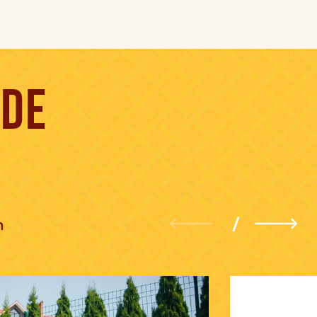
NDE
n