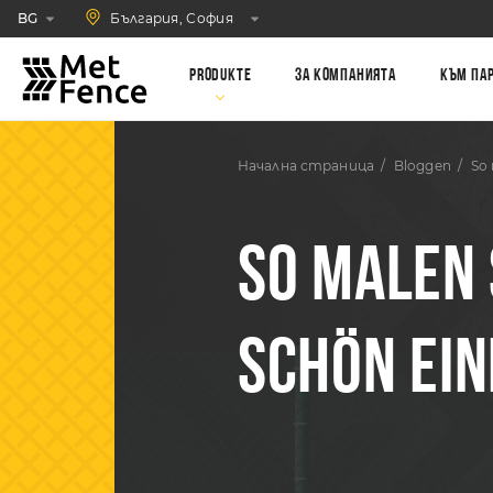
България, София
BG
Produkte
За компанията
Към па
Начална страница
Bloggen
So 
SO MALEN 
SCHÖN EI