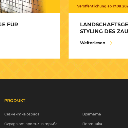
Veröffentlichung ab 17.08.20
GE FÜR
LANDSCHAFTSGE
STYLING DES ZA
Weiterlesen
PRODUKT
Сегментна ограда
Вратата
Ограда от профилна тръба
Портичка