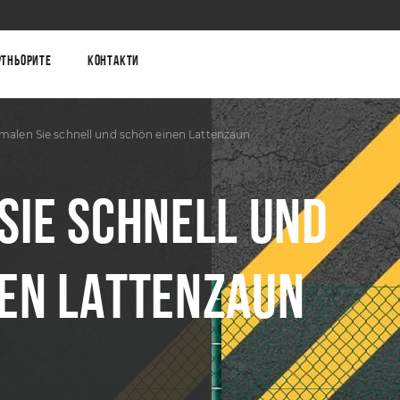
ртньорите
Контакти
malen Sie schnell und schön einen Lattenzaun
SIE SCHNELL UND
NEN LATTENZAUN