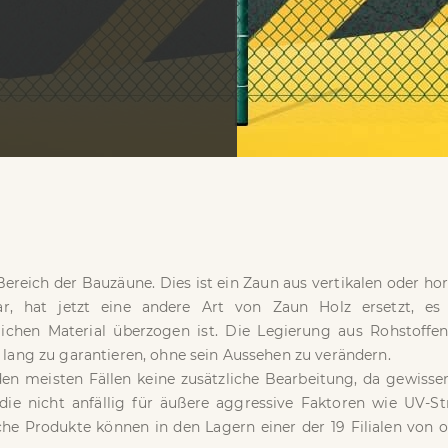
Bereich der Bauzäune. Dies ist ein Zaun aus vertikalen oder ho
r, hat jetzt eine andere Art von Zaun Holz ersetzt, es 
chen Material überzogen ist. Die Legierung aus Rohstoffe
e lang zu garantieren, ohne sein Aussehen zu verändern.
den meisten Fällen keine zusätzliche Bearbeitung, da gewissen
die nicht anfällig für äußere aggressive Faktoren wie UV-St
che Produkte können in den Lagern einer der 19 Filialen von 