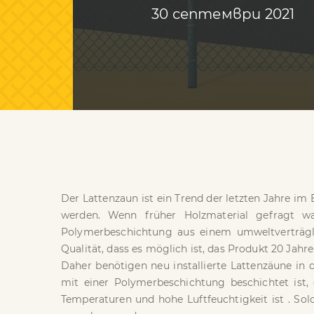
30 септември 2021
Der Lattenzaun ist ein Trend der letzten Jahre im 
werden. Wenn früher Holzmaterial gefragt wa
Polymerbeschichtung aus einem umweltverträgli
Qualität, dass es möglich ist, das Produkt 20 Jahr
Daher benötigen neu installierte Lattenzäune in 
mit einer Polymerbeschichtung beschichtet ist, 
Temperaturen und hohe Luftfeuchtigkeit ist . Sol