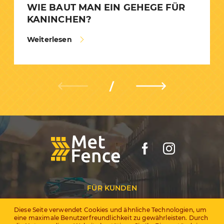
WIE BAUT MAN EIN GEHEGE FÜR
KANINCHEN?
Weiterlesen
FÜR KUNDEN
Diese Seite verwendet Cookies und ähnliche Technologien, um
За дилърите
eine maximale Benutzerfreundlichkeit zu gewährleisten. Durch