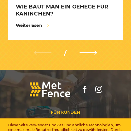
WIE BAUT MAN EIN GEHEGE FÜR
KANINCHEN?
Weiterlesen
FÜR KUNDEN
Diese Seite verwendet Cookies und ähnliche Technologien, um
За дилърите
eine maximale Benutzerfreundlichkeit zu gewährleisten. Durch