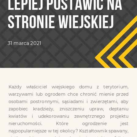
LEPIEJ POSTAWIĆ NA
STRONIE WIEJSKIEJ
31 marca 2021
Każdy właściciel wiejskiego domu z terytorium,
warzywami lub ogrodem chce chronić mienie przed
osobami postronnymi, sąsiadami i zwierzętami, aby
zapobiec kradzieży, zniszczeniu upraw, deptaniu
kwiatów i udekorowaniu zewnętrznego projektu
nieruchomości. Które ogrodzenie jest
najpopularniejsze w tej okolicy? Kształtownik spawany,