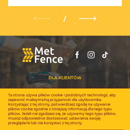
DLA KLIENTÓW
Dealerzy
Ta strona używa plików cookie i podobnych technologii, aby
zapewnić maksymalną przyjazność dla użytkownika.
Certyfikaty
Korzystając z tej strony, potwierdzasz zgodę na używanie
plików cookie zgodnie z niniejszą informacją dla tego typu
plików. Jeżeli nie zgadzasz się, że używamy tego typu plików,
musisz odpowiednio dostosować ustawienia swojej
przeglądarki lub nie korzystać z tej strony.