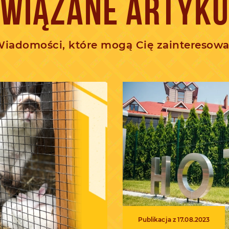
WIĄZANE ARTYK
iadomości, które mogą Cię zainteresow
Publikacja z 17.08.2023