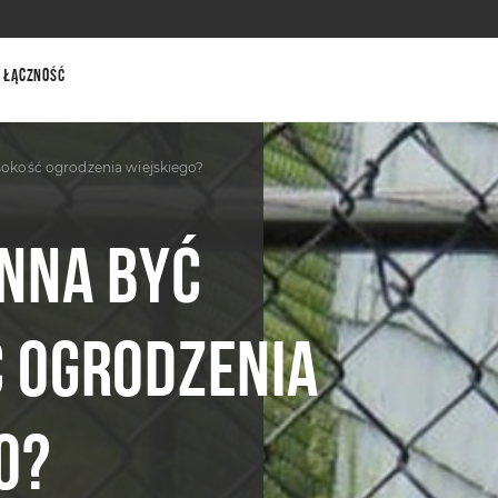
Łączność
okość ogrodzenia wiejskiego?
INNA BYĆ
 OGRODZENIA
O?