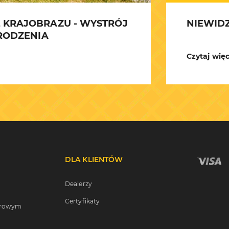
 KRAJOBRAZU - WYSTRÓJ
NIEWIDZ
GRODZENIA
Czytaj więc
DLA KLIENTÓW
Dealerzy
Certyfikaty
serowym