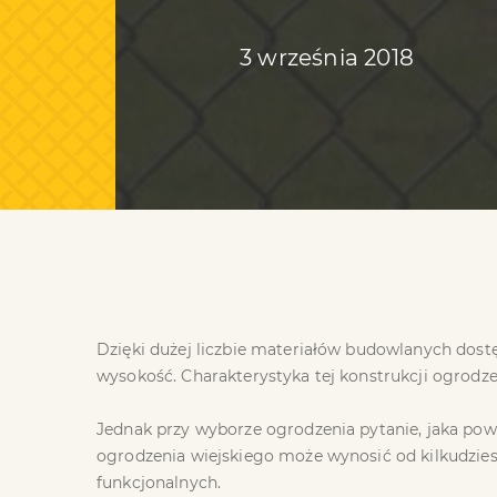
3 września 2018
Dzięki dużej liczbie materiałów budowlanych dost
wysokość. Charakterystyka tej konstrukcji ogrodze
Jednak przy wyborze ogrodzenia pytanie, jaka pow
ogrodzenia wiejskiego może wynosić od kilkudziesi
funkcjonalnych.