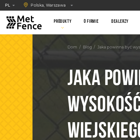
Polska, Warszawa
PL
Produkty
O firmie
Dealerzy
Dom
Blog
Jaka powinna być wys
JAKA POW
WYSOKOŚĆ
WIEJSKIEG