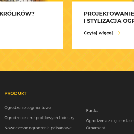
 KRÓLIKÓW?
PROJEKTOWANIE
I STYLIZACJA O
Czytaj więcej
PRODUKT
Ogrodzenie segmentowe
Furtka
Ogrodzenie z rur profilowych Industry
Ogrodzenia z cięciem la
Nowoczesne ogrodzenia palisadowe
Ornament