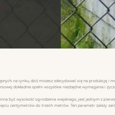
ępnych na rynku, dziś możesz zdecydować się na produkcję i 
niowej dokładnie spełni wszystkie niezbędne wymagania i życze
inna być wysokość ogrodzenia wiejskiego, jest jednym z pierws
ęciu centymetrów do trzech metrów. Ten parametr zależy zarów