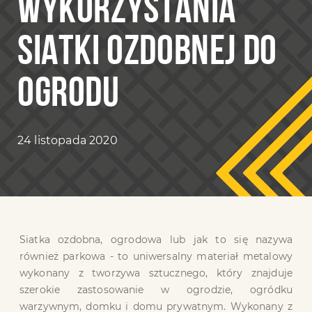
WYKORZYSTANIA
SIATKI OZDOBNEJ DO
OGRODU
24 listopada 2020
Siatka ozdobna, ogrodowa lub jak to się nazywa
również parkowa - to uniwersalny materiał metalowy
wykonany z tworzywa sztucznego, który znajduje
szerokie zastosowanie w ogrodzie, ogródku
warzywnym, domku i domu prywatnym. Wykonany z